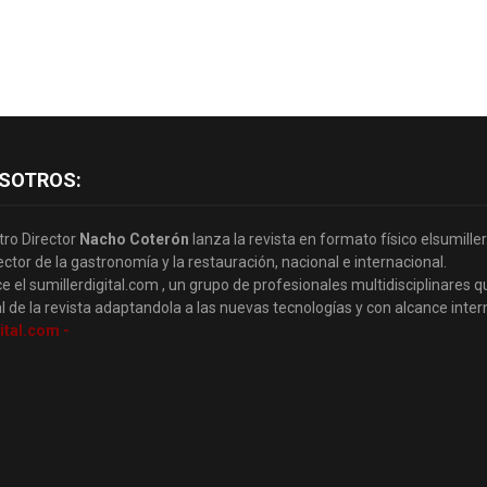
SOTROS:
tro Director
Nacho Coterón
lanza la revista en formato físico elsumille
ector de la gastronomía y la restauración, nacional e internacional.
e el sumillerdigital.com , un grupo de profesionales multidisciplinares q
l de la revista adaptandola a las nuevas tecnologías y con alcance inter
ital.com -