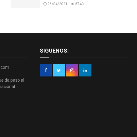
26/04/2021
6740
SIGUENOS:
r.com
ue da paso al
nacional.
-