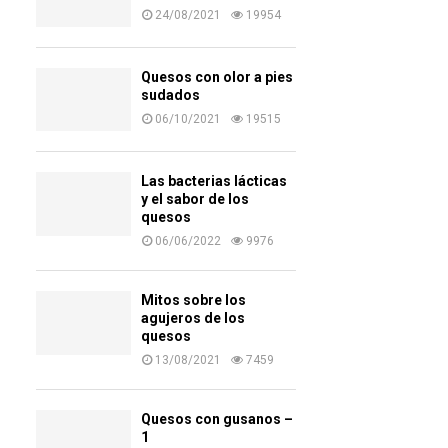
24/08/2021
19954
Quesos con olor a pies
sudados
06/10/2021
19515
Las bacterias lácticas
y el sabor de los
quesos
06/06/2022
9976
Mitos sobre los
agujeros de los
quesos
13/08/2021
7459
Quesos con gusanos –
1