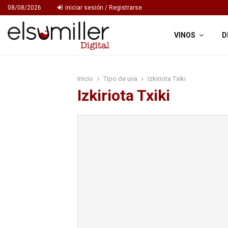
08/08/2026
iniciar sesión / Registrarse
VINOS
D
Inicio
Tipo de uva
Izkiriota Txiki
Izkiriota Txiki