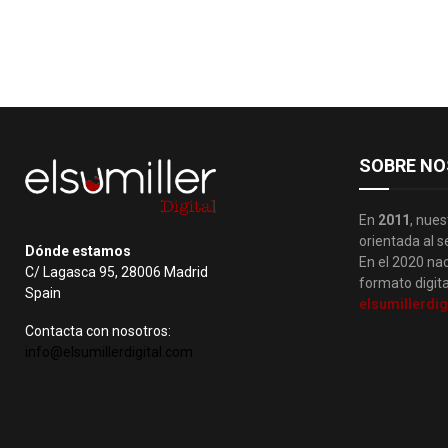
SOBRE NO
En
2011
, nues
orientada al s
Dónde estamos
En el 2020 nac
C/ Lagasca 95, 28006 Madrid
formato digita
Spain
elsumillerdig
Contacta con nosotros:
info@elsumillerdigital.com