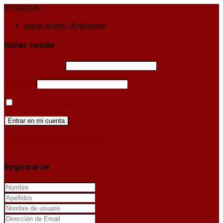
07/08/2026
iniciar sesión / Registrarse
Iniciar sesión
Username or email
Password
Mantenerme conectado hasta que cierre sesión
¿Has perdido la clave de acceso?
X
Registrarse