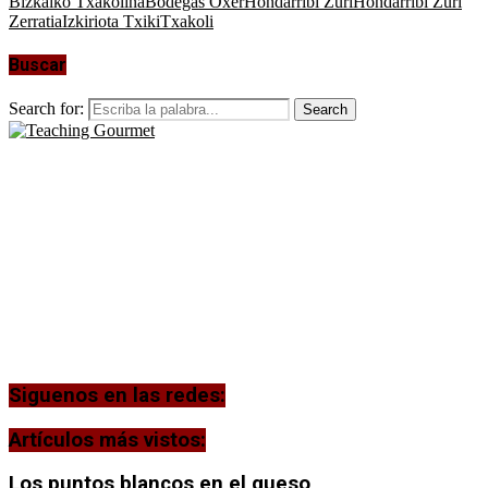
Bizkaiko Txakolina
Bodegas Oxer
Hondarribi Zuri
Hondarribi Zuri
Zerratia
Izkiriota Txiki
Txakoli
Buscar
Search for:
Search
Siguenos en las redes:
Artículos más vistos:
Los puntos blancos en el queso