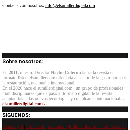
Contacta con nosotros:
info@elsumillerdigital.com
Sobre nosotros:
En
2011
, nuestro Director
Nacho Coterón
lanza la revista en
formato físico elsumiller.com orientada al sector de la gastronomía y
la restauración, nacional e internacional.
En el 2020 nace el sumillerdigital.com , un grupo de profesionales
multidisciplinares que da paso al formato digital de la revista
adaptandola a las nuevas tecnologías y con alcance internacional.
-
elsumillerdigital.com -
SIGUENOS:
Aviso legal
|
Política de privacidad
|
Política de protección de datos
|