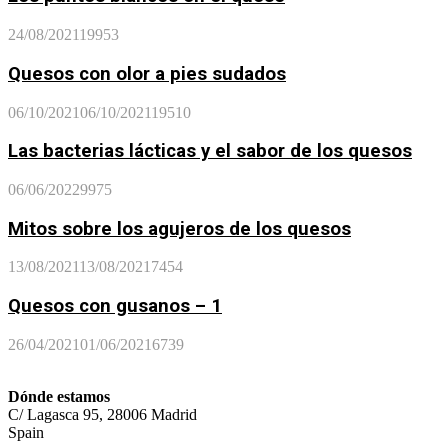
24/08/2021
19953
Quesos con olor a pies sudados
06/10/2021
06/10/2021
19510
Las bacterias lácticas y el sabor de los quesos
06/06/2022
9975
Mitos sobre los agujeros de los quesos
13/08/2021
13/08/2021
7454
Quesos con gusanos – 1
26/04/2021
01/06/2021
6739
Dónde estamos
C/ Lagasca 95, 28006 Madrid
Spain