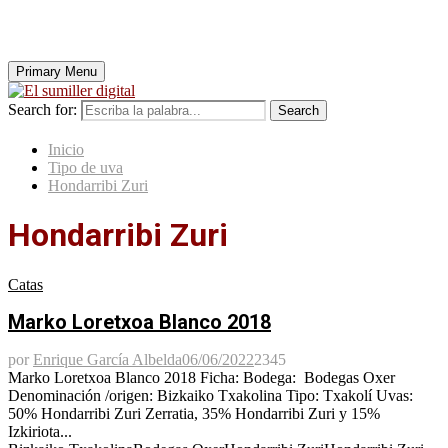
Primary Menu
Search for:
Search
Inicio
Tipo de uva
Hondarribi Zuri
Hondarribi Zuri
Catas
Marko Loretxoa Blanco 2018
por
Enrique García Albelda
06/06/2022
2345
Marko Loretxoa Blanco 2018 Ficha: Bodega: Bodegas Oxer
Denominación /origen: Bizkaiko Txakolina Tipo: Txakolí Uvas:
50% Hondarribi Zuri Zerratia, 35% Hondarribi Zuri y 15%
Izkiriota...