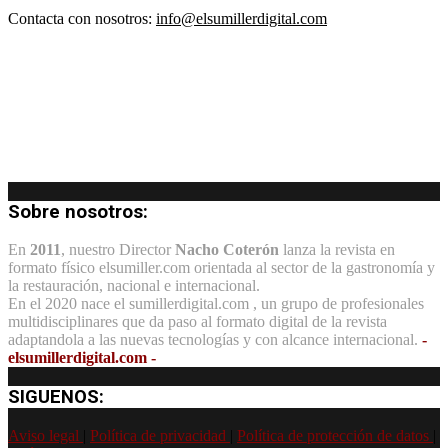
Contacta con nosotros:
info@elsumillerdigital.com
Sobre nosotros:
En
2011
, nuestro Director
Nacho Coterón
lanza la revista en
formato físico elsumiller.com orientada al sector de la gastronomía y
la restauración, nacional e internacional.
En el 2020 nace el sumillerdigital.com , un grupo de profesionales
multidisciplinares que da paso al formato digital de la revista
adaptandola a las nuevas tecnologías y con alcance internacional.
-
elsumillerdigital.com -
SIGUENOS:
Aviso legal
|
Política de privacidad
|
Política de protección de datos
|