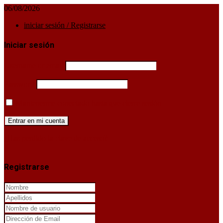
06/08/2026
iniciar sesión / Registrarse
Iniciar sesión
Username or email
Password
Mantenerme conectado hasta que cierre sesión
¿Has perdido la clave de acceso?
X
Registrarse