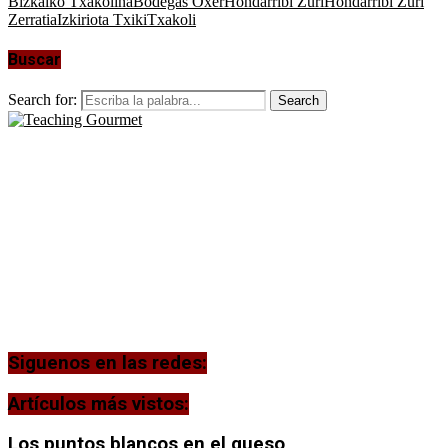
Bizkaiko Txakolina
Bodegas Oxer
Hondarribi Zuri
Hondarribi Zuri
Zerratia
Izkiriota Txiki
Txakoli
Buscar
Search for:
Search
Siguenos en las redes:
Artículos más vistos:
Los puntos blancos en el queso