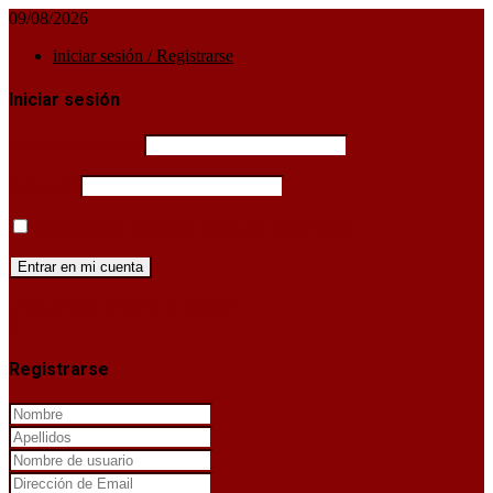
09/08/2026
iniciar sesión / Registrarse
Iniciar sesión
Username or email
Password
Mantenerme conectado hasta que cierre sesión
¿Has perdido la clave de acceso?
X
Registrarse