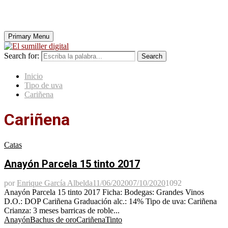
Primary Menu
Search for:
Search
Inicio
Tipo de uva
Cariñena
Cariñena
Catas
Anayón Parcela 15 tinto 2017
por
Enrique García Albelda
11/06/2020
07/10/2020
1092
Anayón Parcela 15 tinto 2017 Ficha: Bodegas: Grandes Vinos
D.O.: DOP Cariñena Graduación alc.: 14% Tipo de uva: Cariñena
Crianza: 3 meses barricas de roble...
Anayón
Bachus de oro
Cariñena
Tinto