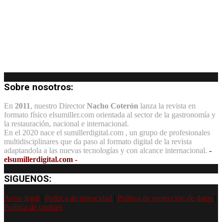
Sobre nosotros:
En
2011
, nuestro Director
Nacho Coterón
lanza la revista en
formato físico elsumiller.com orientada al sector de la gastronomía y
la restauración, nacional e internacional.
En el 2020 nace el sumillerdigital.com , un grupo de profesionales
multidisciplinares que da paso al formato digital de la revista
adaptandola a las nuevas tecnologías y con alcance internacional.
-
elsumillerdigital.com -
SIGUENOS:
Aviso legal
|
Política de privacidad
|
Política de protección de datos
|
Política de cookies