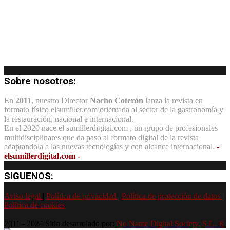
Sobre nosotros:
En
2011
, nuestro Director
Nacho Coterón
lanza la revista en
formato físico elsumiller.com orientada al sector de la gastronomía y
la restauración, nacional e internacional.
En el 2020 nace el sumillerdigital.com , un grupo de profesionales
multidisciplinares que da paso al formato digital de la revista
adaptandola a las nuevas tecnologías y con alcance internacional.
-
elsumillerdigital.com -
SIGUENOS:
Aviso legal
|
Política de privacidad
|
Política de protección de datos
|
Política de cookies
2011 - 2024 Sitio desarrolado por:
No Name Digital Society, S.L. ®