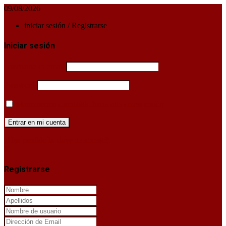
09/08/2026
iniciar sesión / Registrarse
Iniciar sesión
Username or email
Password
Mantenerme conectado hasta que cierre sesión
¿Has perdido la clave de acceso?
X
Registrarse