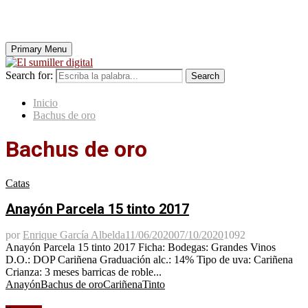
Primary Menu
Search for:
Search
Inicio
Bachus de oro
Bachus de oro
Catas
Anayón Parcela 15 tinto 2017
por
Enrique García Albelda
11/06/2020
07/10/2020
1092
Anayón Parcela 15 tinto 2017 Ficha: Bodegas: Grandes Vinos
D.O.: DOP Cariñena Graduación alc.: 14% Tipo de uva: Cariñena
Crianza: 3 meses barricas de roble...
Anayón
Bachus de oro
Cariñena
Tinto