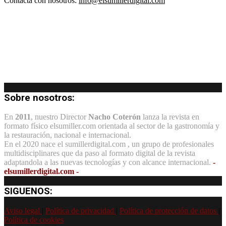
Contacta con nosotros:
info@elsumillerdigital.com
Sobre nosotros:
En
2011
, nuestro Director
Nacho Coterón
lanza la revista en
formato físico elsumiller.com orientada al sector de la gastronomía y
la restauración, nacional e internacional.
En el 2020 nace el sumillerdigital.com , un grupo de profesionales
multidisciplinares que da paso al formato digital de la revista
adaptandola a las nuevas tecnologías y con alcance internacional.
-
elsumillerdigital.com -
SIGUENOS:
Aviso legal
|
Política de privacidad
|
Política de protección de datos
|
Política de cookies