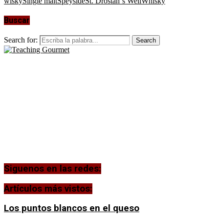
wisky
Single malt
Speyside
St. Drostan´s Well
Whisky
Buscar
Search for:
Search
Siguenos en las redes:
Artículos más vistos:
Los puntos blancos en el queso