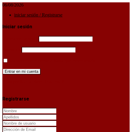
06/08/2026
iniciar sesión / Registrarse
Iniciar sesión
Username or email
Password
Mantenerme conectado hasta que cierre sesión
¿Has perdido la clave de acceso?
X
Registrarse