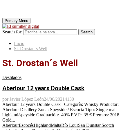
Primary Menu
Search for:
Search
Inicio
St. Drostan´s Well
St. Drostan´s Well
Destilados
Aberlour 12 years Double Cask
por
Javier López León
24/06/2021
4130
Aberlour 12 years Double Cask Categoría: Whisky Productor:
Aberlour Distillery Zona: Speyside / Escocia Tipo: Single malt
highland/speyside Graduación: 40% P.V.P.: 35 € Premios: 2018
Gold...
Aberlour
Escocés
Highland
Malta
Río Lour
San Dunstan
Scotch