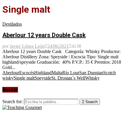
Single malt
Destilados
Aberlour 12 years Double Cask
por
Javier López León
24/06/2021
4138
Aberlour 12 years Double Cask Categoría: Whisky Productor:
Aberlour Distillery Zona: Speyside / Escocia Tipo: Single malt
highland/speyside Graduación: 40% P.V.P.: 35 € Premios: 2018
Gold...
Aberlour
Escocés
Highland
Malta
Río Lour
San Dunstan
Scotch
wisky
Single malt
Speyside
St. Drostan´s Well
Whisky
Buscar
Search for:
Search