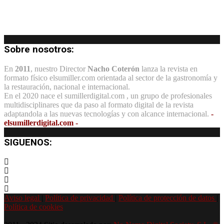
Sobre nosotros:
En
2011
, nuestro Director
Nacho Coterón
lanza la revista en
formato físico elsumiller.com orientada al sector de la gastronomía y
la restauración, nacional e internacional.
En el 2020 nace el sumillerdigital.com , un grupo de profesionales
multidisciplinares que da paso al formato digital de la revista
adaptandola a las nuevas tecnologías y con alcance internacional.
-
elsumillerdigital.com -
SIGUENOS:
Aviso legal
|
Política de privacidad
|
Política de protección de datos
|
Política de cookies