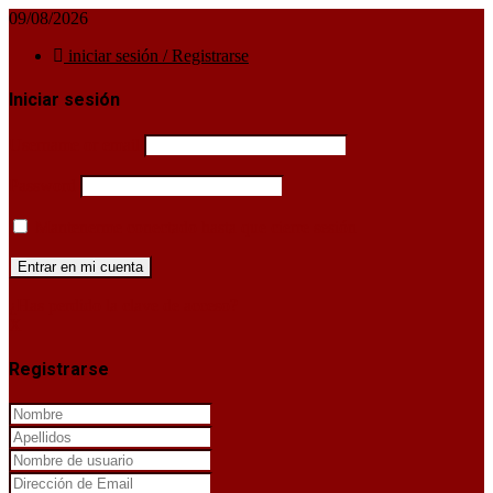
09/08/2026
iniciar sesión / Registrarse
Iniciar sesión
Username or email
Password
Mantenerme conectado hasta que cierre sesión
¿Has perdido la clave de acceso?
X
Registrarse