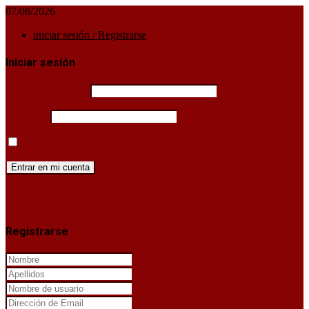
07/08/2026
iniciar sesión / Registrarse
Iniciar sesión
Username or email
Password
Mantenerme conectado hasta que cierre sesión
¿Has perdido la clave de acceso?
X
Registrarse