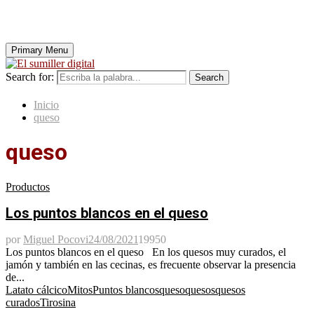
Primary Menu
Search for:
Search
Inicio
queso
queso
Productos
Los puntos blancos en el queso
por
Miguel Pocovi
24/08/2021
19950
Los puntos blancos en el queso En los quesos muy curados, el
jamón y también en las cecinas, es frecuente observar la presencia
de...
Latato cálcico
Mitos
Puntos blancos
queso
quesos
quesos
curados
Tirosina