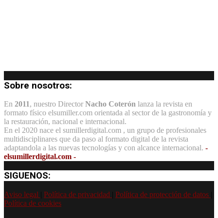
Sobre nosotros:
En
2011
, nuestro Director
Nacho Coterón
lanza la revista en
formato físico elsumiller.com orientada al sector de la gastronomía y
la restauración, nacional e internacional.
En el 2020 nace el sumillerdigital.com , un grupo de profesionales
multidisciplinares que da paso al formato digital de la revista
adaptandola a las nuevas tecnologías y con alcance internacional.
-
elsumillerdigital.com -
SIGUENOS:
Aviso legal
|
Política de privacidad
|
Política de protección de datos
|
Política de cookies