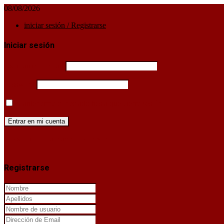
08/08/2026
iniciar sesión / Registrarse
Iniciar sesión
Username or email
Password
Mantenerme conectado hasta que cierre sesión
¿Has perdido la clave de acceso?
X
Registrarse