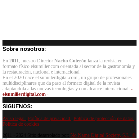
Sobre nosotros:
En
2011
, nuestro Director
Nacho Coterón
lanza la revista en
formato físico elsumiller.com orientada al sector de la gastronomía y
la restauración, nacional e internacional.
En el 2020 nace el sumillerdigital.com , un grupo de profesionales
multidisciplinares que da paso al formato digital de la revista
adaptandola a las nuevas tecnologías y con alcance internacional.
-
elsumillerdigital.com -
SIGUENOS:
Aviso legal
|
Política de privacidad
|
Política de protección de datos
|
Política de cookies
2011 - 2024 Sitio desarrolado por:
No Name Digital Society, S.L. ®