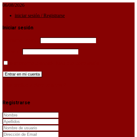
06/08/2026
iniciar sesión / Registrarse
Iniciar sesión
Username or email
Password
Mantenerme conectado hasta que cierre sesión
¿Has perdido la clave de acceso?
X
Registrarse