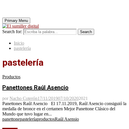
Primary Menu
Search for:
Search
Inicio
pastelería
pastelería
Productos
Panettones Raúl Asencio
por
Nacho Coterón
17/11/2019
07/10/2020
2021
Panettones Raúl Asencio El 17.11.2019, Raúl Asencio consiguió la
medalla de bronce en el certamen Mejor Panettone Clásico del
Mundo que tuvo lugar en...
panettone
pastelería
productos
Raúl Asensio