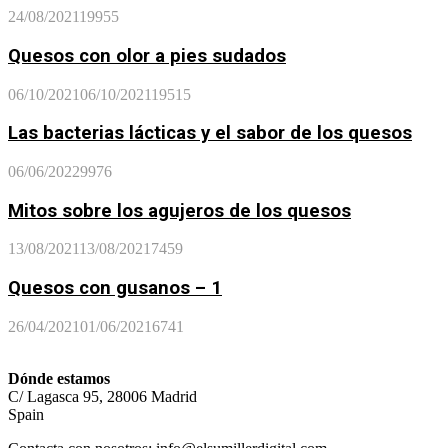
24/08/2021
19955
Quesos con olor a pies sudados
06/10/2021
06/10/2021
19515
Las bacterias lácticas y el sabor de los quesos
06/06/2022
9976
Mitos sobre los agujeros de los quesos
13/08/2021
13/08/2021
7459
Quesos con gusanos – 1
26/04/2021
01/06/2021
6741
Dónde estamos
C/ Lagasca 95, 28006 Madrid
Spain