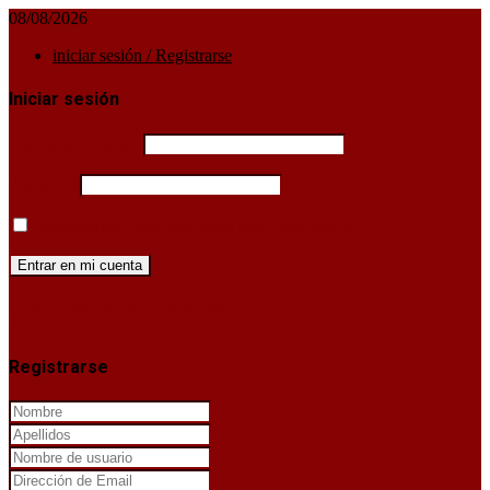
08/08/2026
iniciar sesión / Registrarse
Iniciar sesión
Username or email
Password
Mantenerme conectado hasta que cierre sesión
¿Has perdido la clave de acceso?
X
Registrarse