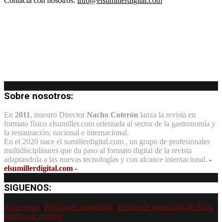
Contacta con nosotros:
info@elsumillerdigital.com
Sobre nosotros:
En
2011
, nuestro Director
Nacho Coterón
lanza la revista en
formato físico elsumiller.com orientada al sector de la gastronomía y
la restauración, nacional e internacional.
En el 2020 nace el sumillerdigital.com , un grupo de profesionales
multidisciplinares que da paso al formato digital de la revista
adaptandola a las nuevas tecnologías y con alcance internacional.
-
elsumillerdigital.com -
SIGUENOS:
Aviso legal
|
Política de privacidad
|
Política de protección de datos
|
Política de cookies