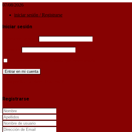
07/08/2026
iniciar sesión / Registrarse
Iniciar sesión
Username or email
Password
Mantenerme conectado hasta que cierre sesión
¿Has perdido la clave de acceso?
X
Registrarse