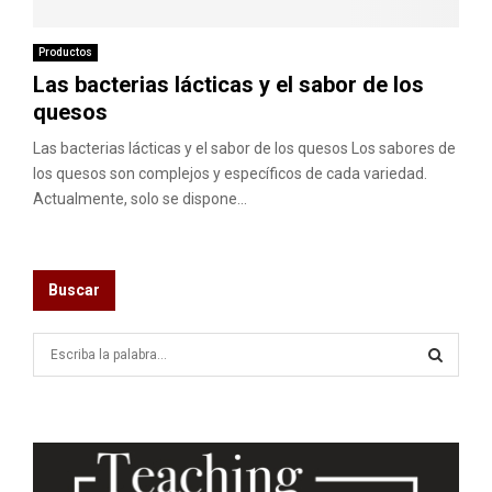
M
E
Productos
Las bacterias lácticas y el sabor de los
quesos
N
Las bacterias lácticas y el sabor de los quesos Los sabores de
U
los quesos son complejos y específicos de cada variedad.
Actualmente, solo se dispone...
Buscar
S
e
a
S
r
c
E
h
f
A