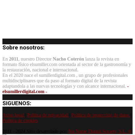
Sobre nosotros:
En
2011
, nuestro Director
Nacho Coterón
lanza la revista en
formato físico elsumiller.com orientada al sector de la gastronomía y
la restauración, nacional e internacional.
En el 2020 nace el sumillerdigital.com , un grupo de profesionales
multidisciplinares que da paso al formato digital de la revista
adaptandola a las nuevas tecnologías y con alcance internacional.
-
elsumillerdigital.com -
SIGUENOS:
Aviso legal
|
Política de privacidad
|
Política de protección de datos
|
Política de cookies
2011 - 2024 Sitio desarrolado por:
No Name Digital Society, S.L. ®