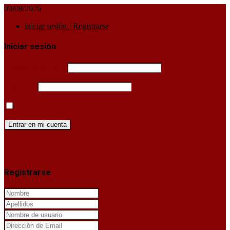
09/08/2026
iniciar sesión / Registrarse
Iniciar sesión
Username or email
Password
Mantenerme conectado hasta que cierre sesión
¿Has perdido la clave de acceso?
X
Registrarse