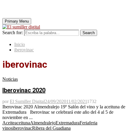
Primary Menu
Search for:
Search
Inicio
iberovinac
iberovinac
Noticias
Iberovinac 2020
por
El Sumiller Digital
24/09/2020
11/02/2021
1732
Iberovinac 2020 Almendralejo 19º Salón del vino y la aceituna de
Extremadura Iberovinac se celebrará este año del 4 al 5 de
noviembre en ...
Aceite
aceituna
Almendralejo
Extremadura
Feria
feria
vinos
iberovinac
Ribera del Guadiana