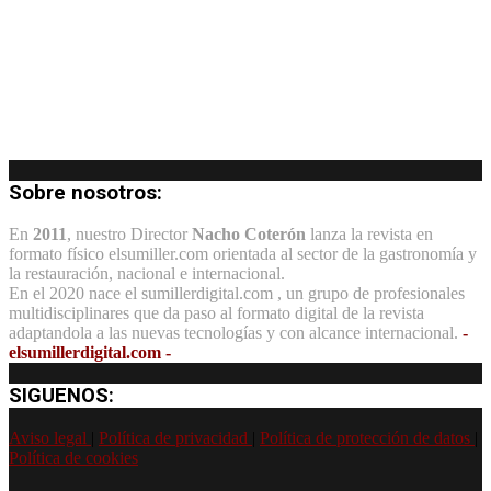
Sobre nosotros:
En
2011
, nuestro Director
Nacho Coterón
lanza la revista en
formato físico elsumiller.com orientada al sector de la gastronomía y
la restauración, nacional e internacional.
En el 2020 nace el sumillerdigital.com , un grupo de profesionales
multidisciplinares que da paso al formato digital de la revista
adaptandola a las nuevas tecnologías y con alcance internacional.
-
elsumillerdigital.com -
SIGUENOS:
Aviso legal
|
Política de privacidad
|
Política de protección de datos
|
Política de cookies