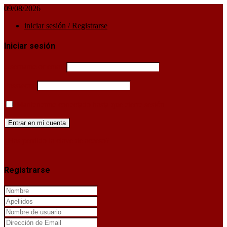
09/08/2026
iniciar sesión / Registrarse
Iniciar sesión
Username or email
Password
Mantenerme conectado hasta que cierre sesión
¿Has perdido la clave de acceso?
X
Registrarse