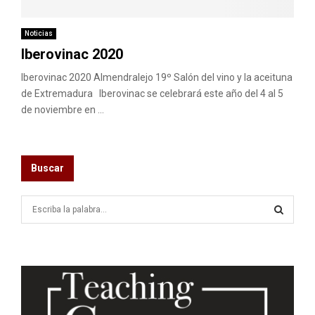
M
E
Noticias
Iberovinac 2020
N
Iberovinac 2020 Almendralejo 19º Salón del vino y la aceituna
de Extremadura Iberovinac se celebrará este año del 4 al 5
de noviembre en ...
U
Buscar
S
e
a
S
r
c
E
h
f
A
o