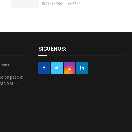
26/04/2021
6741
SIGUENOS:
r.com
ue da paso al
nacional.
-