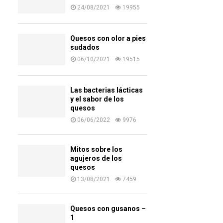
24/08/2021
19955
Quesos con olor a pies
sudados
06/10/2021
19515
Las bacterias lácticas
y el sabor de los
quesos
06/06/2022
9976
Mitos sobre los
agujeros de los
quesos
13/08/2021
7459
Quesos con gusanos –
1