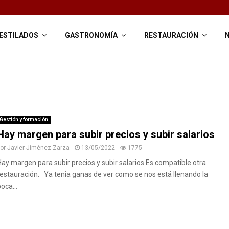
ESTILADOS
GASTRONOMÍA
RESTAURACIÓN
Gestión y formación
Hay margen para subir precios y subir salarios
por
Javier Jiménez Zarza
13/05/2022
1775
Hay margen para subir precios y subir salarios Es compatible otra
restauración. Ya tenia ganas de ver como se nos está llenando la
oca...