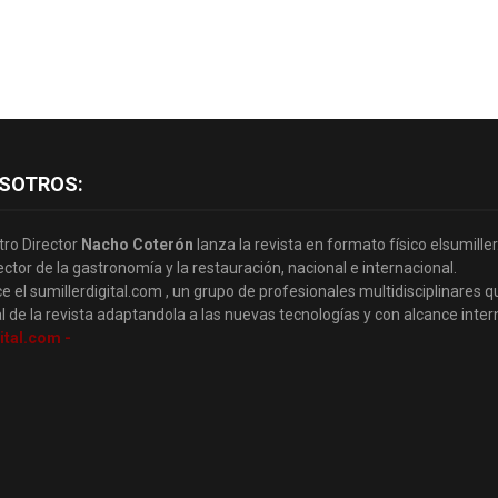
SOTROS:
tro Director
Nacho Coterón
lanza la revista en formato físico elsumille
ector de la gastronomía y la restauración, nacional e internacional.
e el sumillerdigital.com , un grupo de profesionales multidisciplinares q
l de la revista adaptandola a las nuevas tecnologías y con alcance inter
ital.com -