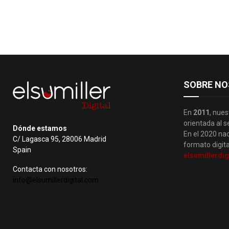
SOBRE NO
En
2011
, nues
orientada al s
Dónde estamos
En el 2020 nac
C/ Lagasca 95, 28006 Madrid
formato digita
Spain
elsumillerdig
Contacta con nosotros:
info@elsumillerdigital.com