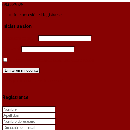
08/08/2026
iniciar sesión / Registrarse
Iniciar sesión
Username or email
Password
Mantenerme conectado hasta que cierre sesión
¿Has perdido la clave de acceso?
X
Registrarse