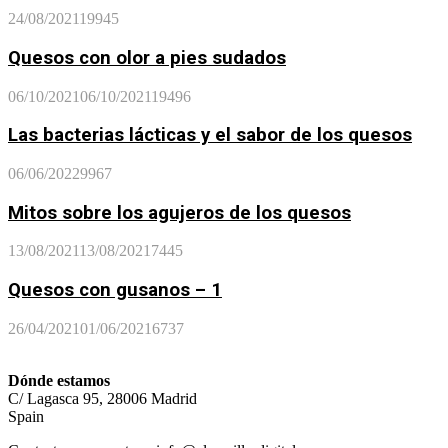
24/08/2021
19945
Quesos con olor a pies sudados
06/10/2021
06/10/2021
19496
Las bacterias lácticas y el sabor de los quesos
06/06/2022
9967
Mitos sobre los agujeros de los quesos
13/08/2021
13/08/2021
7445
Quesos con gusanos – 1
26/04/2021
01/06/2021
6737
Dónde estamos
C/ Lagasca 95, 28006 Madrid
Spain