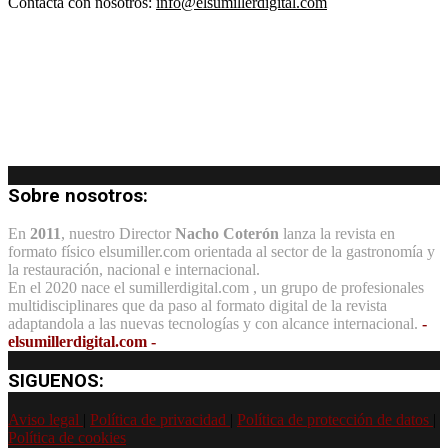
Contacta con nosotros:
info@elsumillerdigital.com
Sobre nosotros:
En
2011
, nuestro Director
Nacho Coterón
lanza la revista en
formato físico elsumiller.com orientada al sector de la gastronomía y
la restauración, nacional e internacional.
En el 2020 nace el sumillerdigital.com , un grupo de profesionales
multidisciplinares que da paso al formato digital de la revista
adaptandola a las nuevas tecnologías y con alcance internacional.
-
elsumillerdigital.com -
SIGUENOS:
Aviso legal
|
Política de privacidad
|
Política de protección de datos
|
Política de cookies