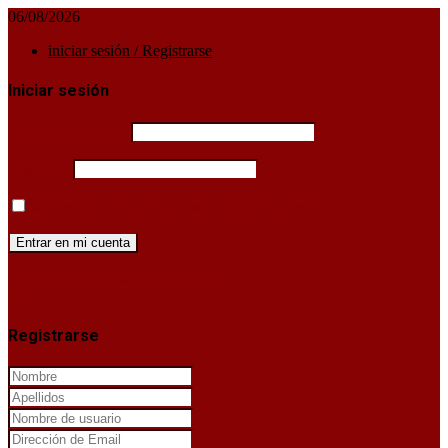
06/08/2026
iniciar sesión / Registrarse
Iniciar sesión
Username or email
Password
Mantenerme conectado hasta que cierre sesión
¿Has perdido la clave de acceso?
X
Registrarse