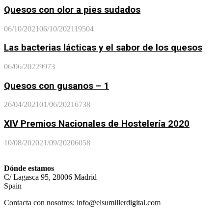
Quesos con olor a pies sudados
06/10/2021
06/10/2021
19504
Las bacterias lácticas y el sabor de los quesos
06/06/2022
9973
Quesos con gusanos – 1
26/04/2021
01/06/2021
6738
XIV Premios Nacionales de Hostelería 2020
10/08/2020
21/09/2020
6058
Dónde estamos
C/ Lagasca 95, 28006 Madrid
Spain
Contacta con nosotros:
info@elsumillerdigital.com