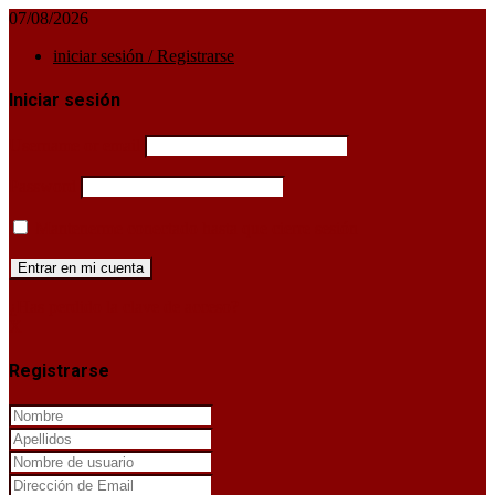
07/08/2026
iniciar sesión / Registrarse
Iniciar sesión
Username or email
Password
Mantenerme conectado hasta que cierre sesión
¿Has perdido la clave de acceso?
X
Registrarse