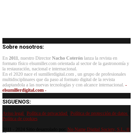
Sobre nosotros:
En
2011
, nuestro Director
Nacho Coterón
lanza la revista en
formato físico elsumiller.com orientada al sector de la gastronomía y
la restauración, nacional e internacional.
En el 2020 nace el sumillerdigital.com , un grupo de profesionales
multidisciplinares que da paso al formato digital de la revista
adaptandola a las nuevas tecnologías y con alcance internacional.
-
elsumillerdigital.com -
SIGUENOS:
Aviso legal
|
Política de privacidad
|
Política de protección de datos
|
Política de cookies
2011 - 2024 Sitio desarrolado por:
No Name Digital Society, S.L. ®