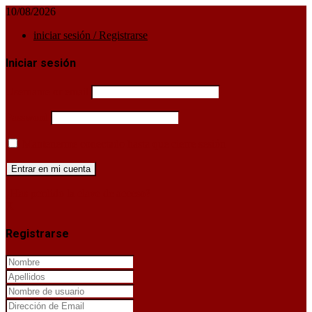
10/08/2026
iniciar sesión / Registrarse
Iniciar sesión
Username or email
Password
Mantenerme conectado hasta que cierre sesión
¿Has perdido la clave de acceso?
X
Registrarse