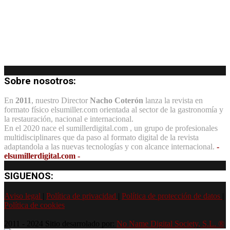
Sobre nosotros:
En
2011
, nuestro Director
Nacho Coterón
lanza la revista en
formato físico elsumiller.com orientada al sector de la gastronomía y
la restauración, nacional e internacional.
En el 2020 nace el sumillerdigital.com , un grupo de profesionales
multidisciplinares que da paso al formato digital de la revista
adaptandola a las nuevas tecnologías y con alcance internacional.
-
elsumillerdigital.com -
SIGUENOS:
Aviso legal
|
Política de privacidad
|
Política de protección de datos
|
Política de cookies
2011 - 2024 Sitio desarrolado por:
No Name Digital Society, S.L. ®