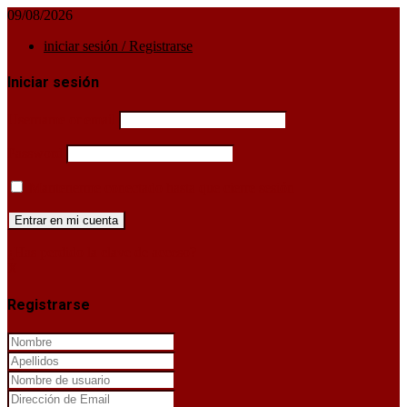
09/08/2026
iniciar sesión / Registrarse
Iniciar sesión
Username or email
Password
Mantenerme conectado hasta que cierre sesión
¿Has perdido la clave de acceso?
X
Registrarse