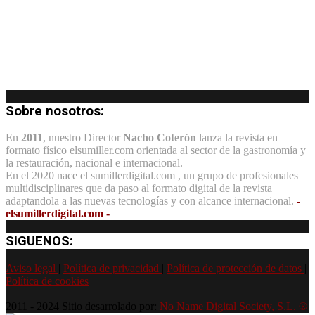
Sobre nosotros:
En
2011
, nuestro Director
Nacho Coterón
lanza la revista en
formato físico elsumiller.com orientada al sector de la gastronomía y
la restauración, nacional e internacional.
En el 2020 nace el sumillerdigital.com , un grupo de profesionales
multidisciplinares que da paso al formato digital de la revista
adaptandola a las nuevas tecnologías y con alcance internacional.
-
elsumillerdigital.com -
SIGUENOS:
Aviso legal
|
Política de privacidad
|
Política de protección de datos
|
Política de cookies
2011 - 2024 Sitio desarrolado por:
No Name Digital Society, S.L. ®