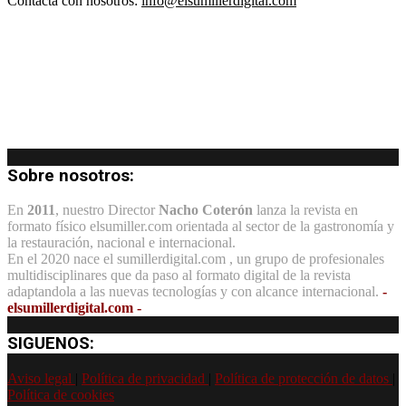
Contacta con nosotros:
info@elsumillerdigital.com
Sobre nosotros:
En
2011
, nuestro Director
Nacho Coterón
lanza la revista en
formato físico elsumiller.com orientada al sector de la gastronomía y
la restauración, nacional e internacional.
En el 2020 nace el sumillerdigital.com , un grupo de profesionales
multidisciplinares que da paso al formato digital de la revista
adaptandola a las nuevas tecnologías y con alcance internacional.
-
elsumillerdigital.com -
SIGUENOS:
Aviso legal
|
Política de privacidad
|
Política de protección de datos
|
Política de cookies