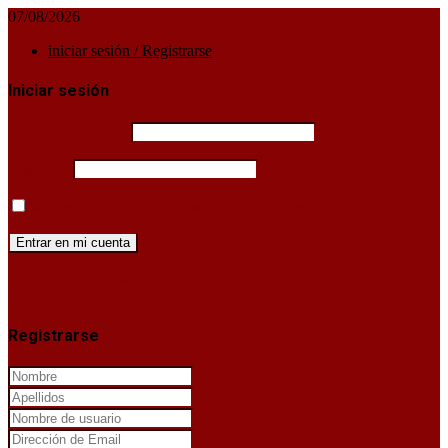
07/08/2026
iniciar sesión / Registrarse
Iniciar sesión
Username or email
Password
Mantenerme conectado hasta que cierre sesión
¿Has perdido la clave de acceso?
X
Registrarse