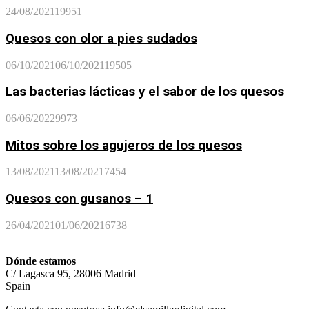
24/08/2021
19951
Quesos con olor a pies sudados
06/10/2021
06/10/2021
19505
Las bacterias lácticas y el sabor de los quesos
06/06/2022
9973
Mitos sobre los agujeros de los quesos
13/08/2021
13/08/2021
7454
Quesos con gusanos – 1
26/04/2021
01/06/2021
6738
Dónde estamos
C/ Lagasca 95, 28006 Madrid
Spain