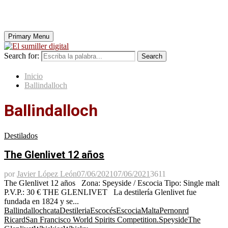
Primary Menu
Search for:
Search
Inicio
Ballindalloch
Ballindalloch
Destilados
The Glenlivet 12 años
por
Javier López León
07/06/2021
07/06/2021
3611
The Glenlivet 12 años Zona: Speyside / Escocia Tipo: Single malt
P.V.P.: 30 € THE GLENLIVET La destilería Glenlivet fue
fundada en 1824 y se...
Ballindalloch
cata
Destileria
Escocés
Escocia
Malta
Pernonrd
Ricard
San Francisco World Spirits Competition.
Speyside
The