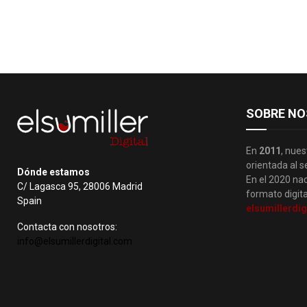
SOBRE NO
En
2011
, nues
orientada al s
Dónde estamos
En el 2020 nac
C/ Lagasca 95, 28006 Madrid
formato digita
Spain
elsumillerdig
Contacta con nosotros:
info@elsumillerdigital.com