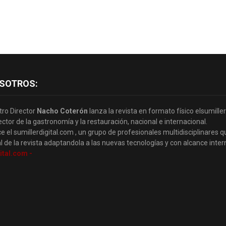
SOTROS:
tro Director
Nacho Coterón
lanza la revista en formato físico elsumille
ector de la gastronomía y la restauración, nacional e internacional.
e el sumillerdigital.com , un grupo de profesionales multidisciplinares q
l de la revista adaptandola a las nuevas tecnologías y con alcance inter
ital.com -