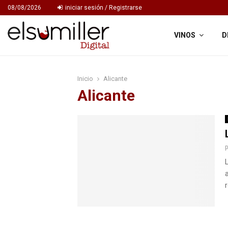
08/08/2026
iniciar sesión / Registrarse
VINOS
D
Inicio
Alicante
Alicante
r
P