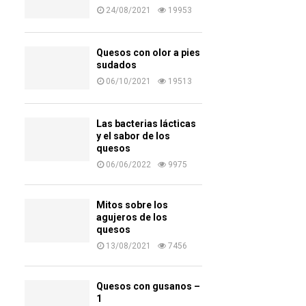
24/08/2021
19953
Quesos con olor a pies
sudados
06/10/2021
19513
Las bacterias lácticas
y el sabor de los
quesos
06/06/2022
9975
Mitos sobre los
agujeros de los
quesos
13/08/2021
7456
Quesos con gusanos –
1