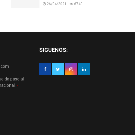
26/04/2021
6740
SIGUENOS:
r.com
ue da paso al
nacional.
-