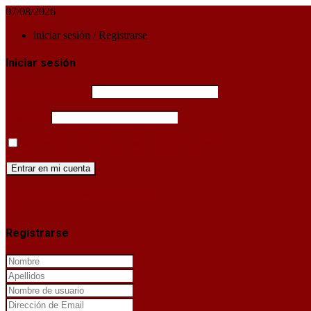
07/08/2026
iniciar sesión / Registrarse
Iniciar sesión
Username or email
Password
Mantenerme conectado hasta que cierre sesión
¿Has perdido la clave de acceso?
X
Registrarse