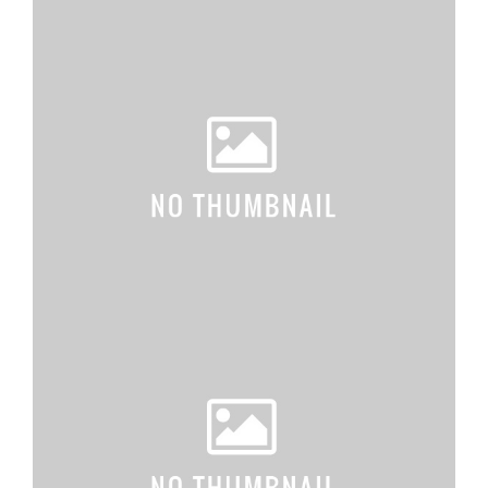
M
E
N
U