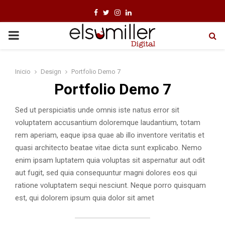
F
T
I
L
a
w
n
i
P
c
i
s
n
e
t
t
k
R
Inicio
Design
Portfolio Demo 7
b
t
a
e
Portfolio Demo 7
I
o
e
g
d
o
r
r
i
Sed ut perspiciatis unde omnis iste natus error sit
M
k
a
n
voluptatem accusantium doloremque laudantium, totam
m
rem aperiam, eaque ipsa quae ab illo inventore veritatis et
A
quasi architecto beatae vitae dicta sunt explicabo. Nemo
enim ipsam luptatem quia voluptas sit aspernatur aut odit
R
aut fugit, sed quia consequuntur magni dolores eos qui
ratione voluptatem sequi nesciunt. Neque porro quisquam
Y
est, qui dolorem ipsum quia dolor sit amet