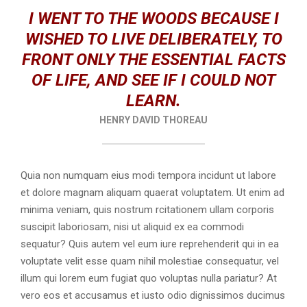
M
I WENT TO THE WOODS BECAUSE I
E
WISHED TO LIVE DELIBERATELY, TO
FRONT ONLY THE ESSENTIAL FACTS
N
OF LIFE, AND SEE IF I COULD NOT
LEARN.
U
HENRY DAVID THOREAU
Quia non numquam eius modi tempora incidunt ut labore
et dolore magnam aliquam quaerat voluptatem. Ut enim ad
minima veniam, quis nostrum rcitationem ullam corporis
suscipit laboriosam, nisi ut aliquid ex ea commodi
sequatur? Quis autem vel eum iure reprehenderit qui in ea
voluptate velit esse quam nihil molestiae consequatur, vel
illum qui lorem eum fugiat quo voluptas nulla pariatur? At
vero eos et accusamus et iusto odio dignissimos ducimus